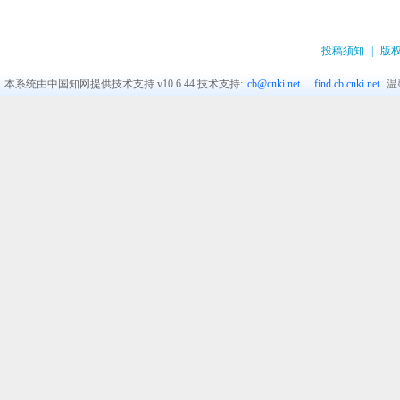
投稿须知
|
版
本系统由中国知网提供技术支持
v10.6.44
技术支持:
cb@cnki.net
find.cb.cnki.net
温